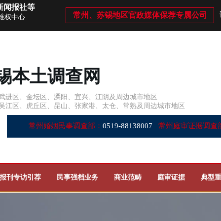
新闻报社等
常州、苏锡地区官政媒体保荐专属公司
维权中心
锡本土调查网
武进区、金坛区、溧阳、宜兴、江阴及周边城市地区
吴江区、虎丘区、昆山、张家港、太仓、常熟及周边城市地区
常州婚姻民事调查部：
0519-88138007
常州庭审证据调查
报刊专访引荐
民事强档业务
商业范畴
庭审证据
典型