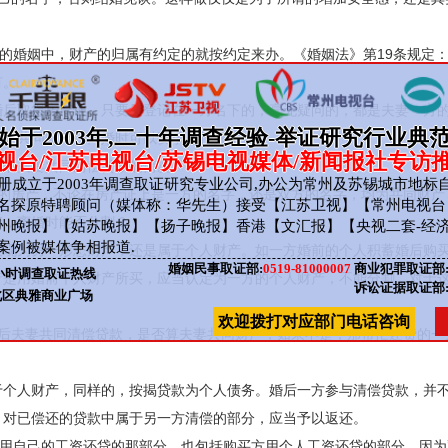
。
人的婚姻中，财产的归属有约定的就按约定来办。《婚姻法》第19条规定
有。
婚后取得房产证，只要只登记在一方名下的，毫无疑问的，都是夫妻一方
始于2003年,二十年调查经验-举证研究行业典
夫妻共同财产，离婚时可以要求进行分割。
视台/江苏电视台/苏锡电视媒体/新闻报社专访
婚后夫妻共同清偿贷款的情况
成立于2003年调查取证研究专业公司,办公为常州及苏锡城市地标自
权的房产，不论在房产证上是一方的名字，还是双方的名字，均为共同财产
名探原特聘顾问（媒体称：华先生）接受【江苏卫视】【常州电视台
产，离婚时能否分割？
州晚报】【姑苏晚报】【扬子晚报】香港【文汇报】【央视二套-经
案例被媒体争相报道.
表现为另一形态财产，还是属于个人财产。如一方婚前的个人积蓄婚后购
婚姻民事取证部:
0519-81000007
商业犯罪取证部
小时调查取证热线
产是用婚前个人财产所买，应当认定为一方的个人财产，不能分割。对于
诉讼证据取证部
北区典雅商业广场
欢迎拨打对应部门电话咨询
婚后夫妻共同清偿贷款，是否算夫妻共同财产，如果不是，那帮忙还贷的一
于个人财产，同样的，按揭贷款为个人债务。婚后一方参与清偿贷款，并
，对已偿还的贷款中属于另一方清偿的部分，应当予以返还。
方用自己的工资还贷的那部分，也包括购买方用个人工资还贷的部分，因