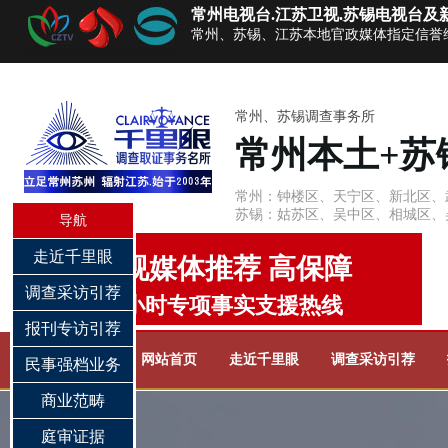
常州电视台.江苏卫视.苏锡电视台及
常州、苏锡、江苏本地官政媒体指定信誉
常州、苏锡调查事务所
常州本土+苏
常州：钟楼区、天宁区、新北区、
苏锡：姑苏区、吴中区、相城区、
导航
走近千里眼
电视媒体推荐 高保障
调查采访引荐
24小时专项事实支援热线
报刊专访引荐
网站首页
走近千里眼
调查采访引荐
民事强档业务
商业范畴
庭审证据