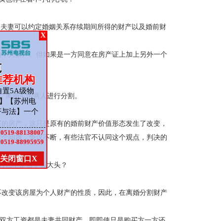
：夫妻可以约定婚姻关系存续期间所得的财产以及婚前财
X
的个人财产。但如果是一方同意在房产证上加上另外一个
范
推荐机构
置5A级物
，离婚可由两人进行分割。
】【苏州电
济与法】一个
买的房产，这只是原有的婚前财产价值形态发生了改变，
:
0519-88138007
这个问题，争议不断，有些法官不认同这个观点，判决的
:
0519-88995959
关闭窗口X
方岂不是当了冤大头？
不改变该房屋为个人财产的性质，因此，在离婚分割财产
为双方工资都是夫妻共同财产。即即使只是购买方一方还