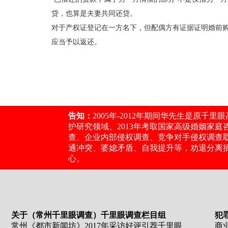
贷，也算是夫妻共同还贷。
对于产权证登记在一方名下，但配偶方有证据证明婚前
应当予以返还。
告知：
2005年-2012年期间华先生是原
护研究领域、2013年考取国家高级婚姻家
查、企业内部侵权调查、竞争对手侵权调查
通冲突、婆媳矛盾、自我提升等，劝退分离
心。
关于（常州千里眼调查）千里眼调查栏目组
犯
常州《都市新闻坊》2017年采访好评引荐千里眼
商