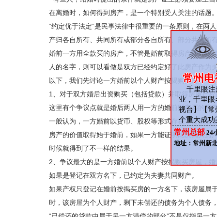
在离婚时，如何得到房产，是一个特别受人关注的话题
“约定优于法定”是民事法律中很重要的一条原则，在两
产归各自所有、共同所有或部分各自所有、部分共同所
婚前一方用全款买的房产，不管是婚前取得房产证还是
人的名字，则可以看做是双方已经约定好了此房产作为
常州电
以下，我们先讨论一方婚前以个人财产按揭购买房屋，
千里眼注册
1、对于双方婚后出资购买（包括贷款）并取得房屋产
业，千里眼
这里有个争议点就是婚后两人用一方的婚前财产买的房
视台】【常
个重大成功
一般认为，一方婚前以货币、股权等形式存在，而婚后
常州总部
24
房产的价值取得始于婚前，如果一方能证明此次购买房
地址：常州新
时候就得到了不一样的结果。
2、争议最大的是一方婚前以个人财产按揭购买房屋，
如果是登记在双方名下，已约定为夫妻共同财产。
如果产权只登记在婚前按揭买房的一方名下，该房屋属
时，该房屋为个人财产，剩下未偿还的债务为个人债务
“已偿还的贷款中属于另一方清偿的部分”不是仅指另一