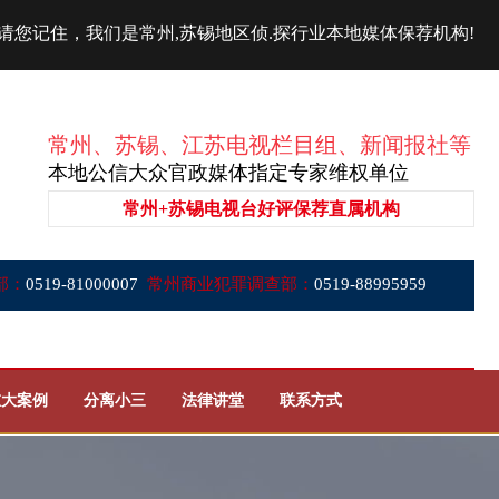
请您记住，我们是常州,苏锡地区侦.探行业本地媒体保荐机构!
常州、苏锡、江苏电视栏目组、新闻报社等
本地公信大众官政媒体指定专家维权单位
常州+苏锡电视台好评保荐直属机构
部：
0519-81000007
常州商业犯罪调查部：
0519-88995959
重大案例
分离小三
法律讲堂
联系方式