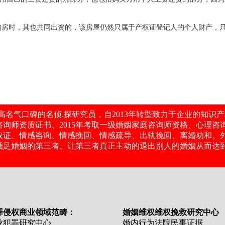
购房时，其也共同出资的，该房屋仍然只属于产权证登记人的个人财产，
——
★
常州千里眼调查名侦.探信誉机构
★
——
千里眼高名气口碑的名侦.探研究员，自2013年转型致力于企业的
庭咨询师资质证书、2015年考取一级婚姻家庭咨询师资格、心理
取证、情感咨询、情感挽回、情感疏导、出轨挽回、离婚劝和、
插足婚姻的第三者、让第三者真正主动的退出别人的婚姻从而达
罪侵权商业领域范畴：
婚姻维权维权挽救研究中心
业犯罪研究中心
婚内行为法院民事证据